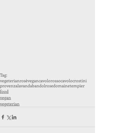
Tag:
vegeterian
rosè
vegan
cavolorosso
cavolo
crostini
provenza
lavanda
bandolrose
domainetempier
food
vegan
vegeterian