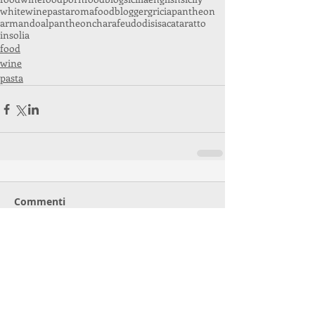
whitewine
pasta
roma
foodblogger
gricia
pantheon
armandoalpantheon
chara
feudodisisa
cataratto
insolia
food
wine
pasta
Commenti
Scrivi un commento...