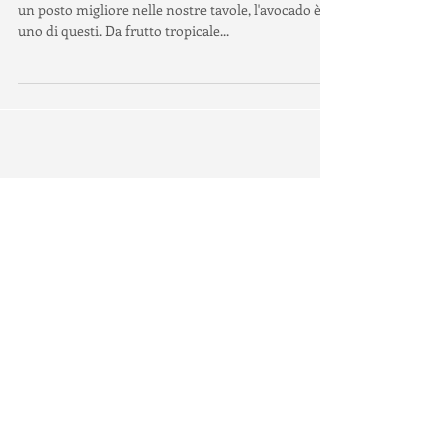
Un avocado in South Africa
In questi anni non pochi frutti hanno riacquistato
un posto migliore nelle nostre tavole, l'avocado è
uno di questi. Da frutto tropicale...