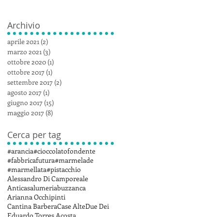
Archivio
aprile 2021
(2)
2 post
marzo 2021
(3)
3 post
ottobre 2020
(1)
1 post
ottobre 2017
(1)
1 post
settembre 2017
(2)
2 post
agosto 2017
(1)
1 post
giugno 2017
(15)
15 post
maggio 2017
(8)
8 post
Cerca per tag
#arancia
#cioccolatofondente
#fabbricafutura
#marmelade
#marmellata
#pistacchio
Alessandro Di Camporeale
Anticasalumeriabuzzanca
Arianna Occhipinti
Cantina Barbera
Case Alte
Due Dei
Eduardo Torres Acosta