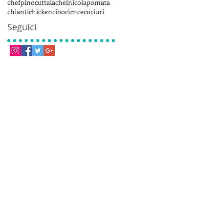
chefpinocuttaia
chelnicolapomata
chianti
chicken
cibo
cirnceco
ciuri
Seguici