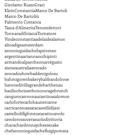
Girolamo Russo
Graci
KleinConstantia
Marco De Bartoli
Marco De Bartoliù
Palmento Costanca
Tasca d'Almerita
Tenutedettori
TonnaradiSciacca
Tornatore
Vindeconstantia
adelaide
alamos
altoadige
amsterdam
antonioguidachef
apiromeo
argentina
ariannaocchipinti
armandoalpantheon
arrègusto
atene
australia
avocado
avocadoshow
baddenigolosu
bahmigoren
bakery
bali
bandolrose
baronedivillagrande
barthenau
basilico
boisset
boncourage
brunch
canguro
cannonau
cantinasalomon
carloforte
carlohauner
carne
carricante
cassata
castellidijesi
castellodifighine
cataratto
cavolo
cavolorosso
cerasuolodivittoria
chara
chardonnay
cheesecake
chefantonioguida
chefluigipomata