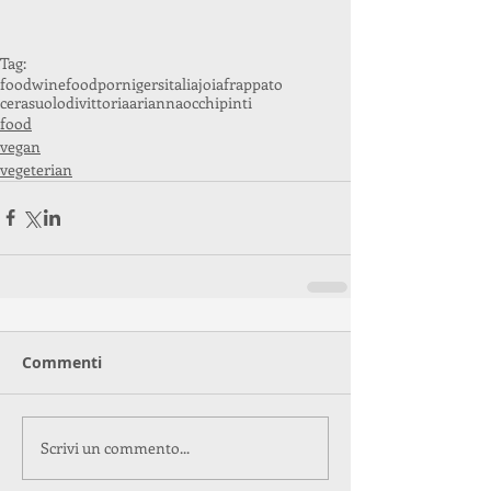
Tag:
food
wine
foodporn
igersitalia
joia
frappato
cerasuolodivittoria
ariannaocchipinti
food
vegan
vegeterian
Commenti
Scrivi un commento...