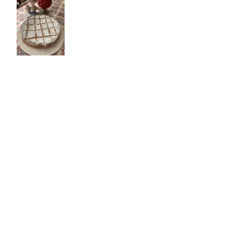
Crostata di marmellata di
arance e ganache di
cioccolato fondente con
pistacchi
Un "Contrario" all'
Amatriciana
Constance tra Tonni e
Tonnare