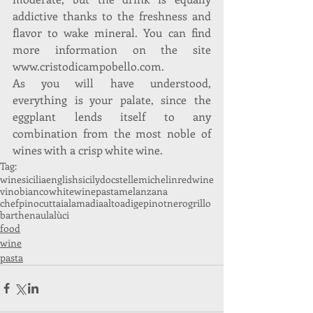
addictive thanks to the freshness and 
flavor to wake mineral. You can find 
more information on the site 
www.cristodicampobello.com.
As you will have understood, 
everything is your palate, since the 
eggplant lends itself to any 
combination from the most noble of 
wines with a crisp white wine.
Tag:
wine
sicilia
english
sicily
doc
stellemichelin
redwine
vinobianco
whitewine
pasta
melanzana
chefpinocuttaia
lamadia
altoadige
pinotnero
grillo
barthenau
lalùci
food
wine
pasta