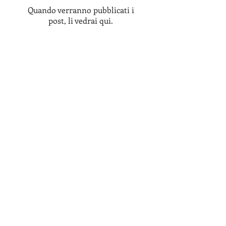
Quando verranno pubblicati i
post, li vedrai qui.
Post recenti
Cannoli Siciliani
Colomba pasquale