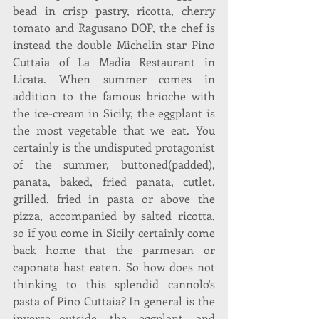
bead in crisp pastry, ricotta, cherry 
tomato and Ragusano DOP, the chef is 
instead the double Michelin star Pino 
Cuttaia of La Madia Restaurant in 
Licata. When summer comes in 
addition to the famous brioche with 
the ice-cream in Sicily, the eggplant is 
the most vegetable that we eat. You 
certainly is the undisputed protagonist 
of the summer, buttoned(padded), 
panata, baked, fried panata, cutlet, 
grilled, fried in pasta or above the 
pizza, accompanied by salted ricotta, 
so if you come in Sicily certainly come 
back home that the parmesan or 
caponata hast eaten. So how does not 
thinking to this splendid cannolo's 
pasta of Pino Cuttaia? In general is the 
inverse...outside the eggplant and 