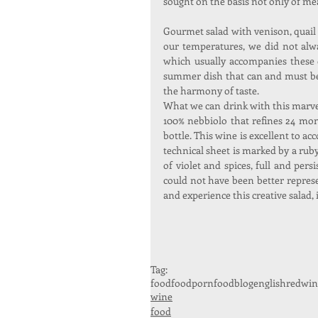
sought on the basis not only of mea
Gourmet salad with venison, quail 
our temperatures, we did not alwa
which usually accompanies these d
summer dish that can and must be 
the harmony of taste.
What we can drink with this marvelo
100% nebbiolo that refines 24 mon
bottle. This wine is excellent to ac
technical sheet is marked by a ruby
of violet and spices, full and pers
could not have been better represe
and experience this creative salad, 
Tag:
food
foodporn
foodblog
english
redwin
wine
food