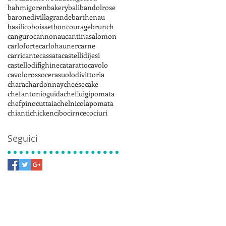
bahmigoren
bakery
bali
bandolrose
baronedivillagrande
barthenau
basilico
boisset
boncourage
brunch
canguro
cannonau
cantinasalomon
carloforte
carlohauner
carne
carricante
cassata
castellidijesi
castellodifighine
cataratto
cavolo
cavolorosso
cerasuolodivittoria
chara
chardonnay
cheesecake
chefantonioguida
chefluigipomata
chefpinocuttaia
chelnicolapomata
chianti
chicken
cibo
cirnceco
ciuri
Seguici