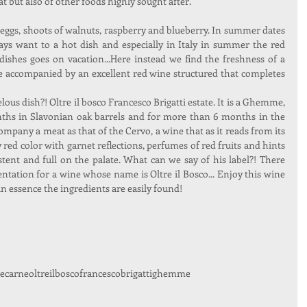
t but also of other foods highly sought after.
eggs, shoots of walnuts, raspberry and blueberry. In summer dates 
ys want to a hot dish and especially in Italy in summer the red 
ishes goes on vacation...Here instead we find the freshness of a 
accompanied by an excellent red wine structured that completes 
us dish?! Oltre il bosco Francesco Brigatti estate. It is a Ghemme, 
ths in Slavonian oak barrels and for more than 6 months in the 
company a meat as that of the Cervo, a wine that as it reads from its 
 red color with garnet reflections, perfumes of red fruits and hints 
istent and full on the palate. What can we say of his label?! There 
ntation for a wine whose name is Oltre il Bosco... Enjoy this wine 
in essence the ingredients are easily found!
e
carne
oltreilbosco
francescobrigatti
ghemme