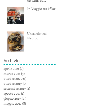
un Ciuri ed
uno Hierà...una
In Viaggio tra i filari
combinazione vulca
nica!
Un sardo tra i
Nebrodi
Archivio
aprile 2021
(2)
2 post
marzo 2021
(3)
3 post
ottobre 2020
(1)
1 post
ottobre 2017
(1)
1 post
settembre 2017
(2)
2 post
agosto 2017
(1)
1 post
giugno 2017
(15)
15 post
maggio 2017
(8)
8 post