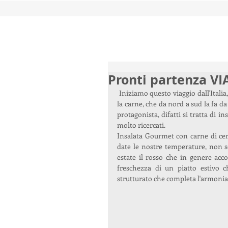
Pronti partenza VI
 Iniziamo questo viaggio dall'Italia, non poteva che essere così! Partiamo da una materia prima come 
la carne, che da nord a sud la fa d
protagonista, difatti si tratta di i
molto ricercati.
Insalata Gourmet con carne di cervo
date le nostre temperature, non se
estate il rosso che in genere acco
freschezza di un piatto estivo
strutturato che completa l'armonia 