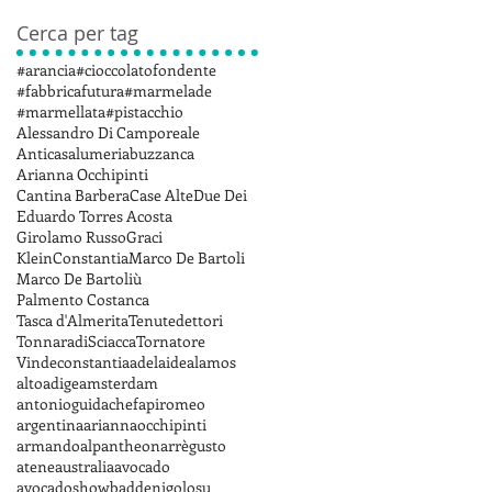
Cerca per tag
#arancia
#cioccolatofondente
#fabbricafutura
#marmelade
#marmellata
#pistacchio
Alessandro Di Camporeale
Anticasalumeriabuzzanca
Arianna Occhipinti
Cantina Barbera
Case Alte
Due Dei
Eduardo Torres Acosta
Girolamo Russo
Graci
KleinConstantia
Marco De Bartoli
Marco De Bartoliù
Palmento Costanca
Tasca d'Almerita
Tenutedettori
TonnaradiSciacca
Tornatore
Vindeconstantia
adelaide
alamos
altoadige
amsterdam
antonioguidachef
apiromeo
argentina
ariannaocchipinti
armandoalpantheon
arrègusto
atene
australia
avocado
avocadoshow
baddenigolosu