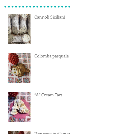
Cannoli Siciliani
Colomba pasquale
“A” Cream Tart
Una cassata d’amore