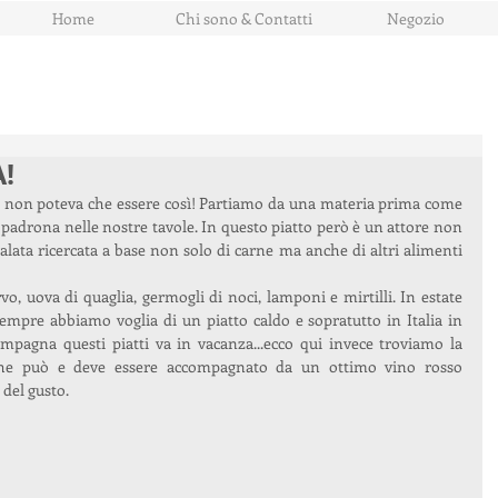
Home
Chi sono & Contatti
Negozio
A!
a padrona nelle nostre tavole. In questo piatto però è un attore non 
nsalata ricercata a base non solo di carne ma anche di altri alimenti 
, uova di quaglia, germogli di noci, lamponi e mirtilli. In estate 
mpre abbiamo voglia di un piatto caldo e sopratutto in Italia in 
mpagna questi piatti va in vacanza...ecco qui invece troviamo la 
 che può e deve essere accompagnato da un ottimo vino rosso 
del gusto.