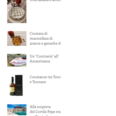
Crostata di
marmellata di
arance e ganache di
cioccolato fondente
con pistacchi
Un "Contrario" all'
Amatriciana
Constance tra Tonni
e Tonnare
Alla scoperta
del Cortile Pepe tra